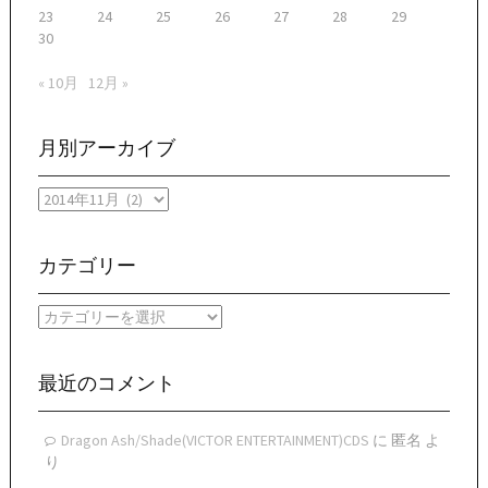
23
24
25
26
27
28
29
30
« 10月
12月 »
月別アーカイブ
月
別
ア
ー
カテゴリー
カ
イ
カ
ブ
テ
ゴ
リ
最近のコメント
ー
Dragon Ash/Shade(VICTOR ENTERTAINMENT)CDS
に
匿名
よ
り