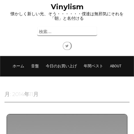
コ
Vinylism
ン
懐かしく新しい光、そう・・・・・・僕達は無邪気にそれを
テ
「朝」と名付ける
ン
ツ
検
へ
索:
ス
キ
ッ
プ
ホーム
音盤
今日のお買い上げ
年間ベスト
ABOUT
月:
2014年11月