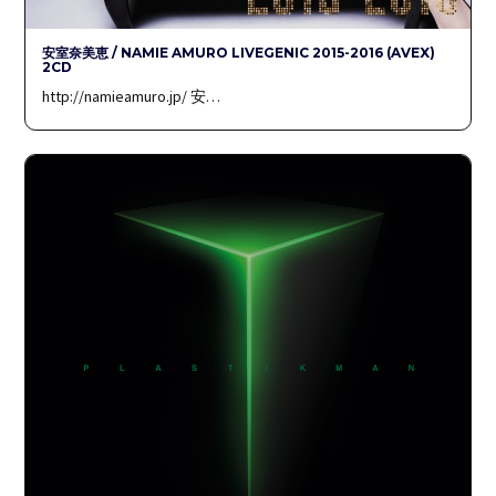
安室奈美恵 / NAMIE AMURO LIVEGENIC 2015-2016 (AVEX)
2CD
http://namieamuro.jp/ 安…