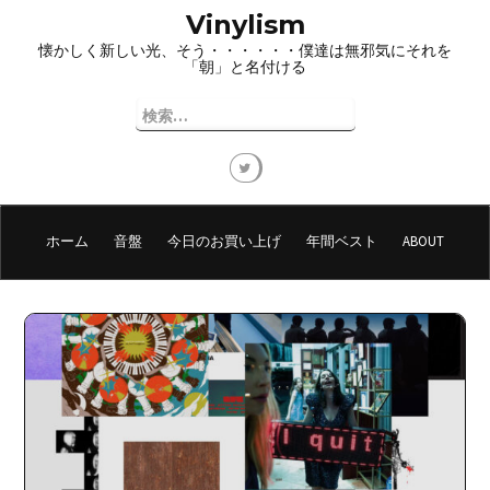
コ
Vinylism
ン
懐かしく新しい光、そう・・・・・・僕達は無邪気にそれを
テ
「朝」と名付ける
ン
ツ
検
へ
索:
ス
キ
ッ
プ
ホーム
音盤
今日のお買い上げ
年間ベスト
ABOUT