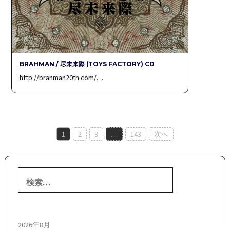
BRAHMAN / 尽未来際 (TOYS FACTORY) CD
http://brahman20th.com/…
投
1
2
3
…
143
次へ
稿
ナ
検
ビ
索:
ゲ
ー
2026年8月