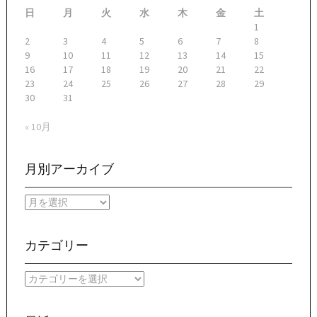
シ
日
月
火
水
木
金
土
ョ
1
2
3
4
5
6
7
8
ン
9
10
11
12
13
14
15
16
17
18
19
20
21
22
23
24
25
26
27
28
29
30
31
« 10月
月別アーカイブ
月
別
ア
ー
カテゴリー
カ
イ
カ
ブ
テ
ゴ