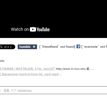
[`friendfeed` not found]
[`evernote` not 
sts:
STIKMAN / NOSTALGIK. 3 (m_nus)12″
http://www.m-nus.com/ 最…...
. / Expansion Contraction (m_nus) mp3
...
P
・
音盤
タグ:
plastikman