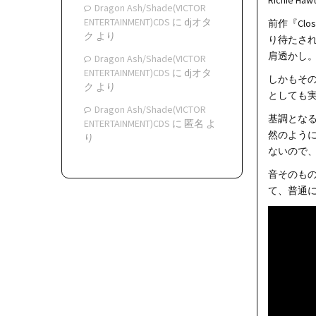
Richie 
Dragon Ash/Shade(VICTOR
ENTERTAINMENT)CDS
に
djオタ
前作『Cl
ク
より
り待たされ
肩透かし
Dragon Ash/Shade(VICTOR
ENTERTAINMENT)CDS
に
djオタ
しかもその
ク
より
としても
Dragon Ash/Shade(VICTOR
基調となる
ENTERTAINMENT)CDS
に
匿名
よ
然のよう
り
ないので
音そのもの
て、普通に