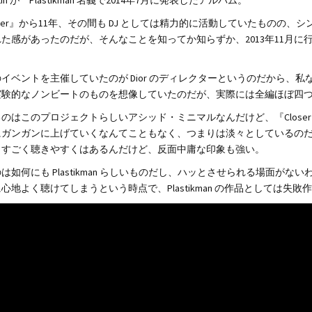
Hawtin が Plastikman 名義で2014年7月に発表したアルバム。
oser』から11年、その間も DJ としては精力的に活動していたもの
た感があったのだが、そんなことを知ってか知らずか、2013年11月
。
イベントを主催していたのが Dior のディレクターというのだから、
実験的なノンビートのものを想像していたのだが、実際には全編ほぼ四
のはこのプロジェクトらしいアシッド・ミニマルなんだけど、『Clos
にガンガンに上げていくなんてこともなく、つまりは淡々としているの
、すごく聴きやすくはあるんだけど、反面中庸な印象も強い。
は如何にも Plastikman らしいものだし、ハッとさせられる場面が
心地よく聴けてしまうという時点で、Plastikman の作品としては失