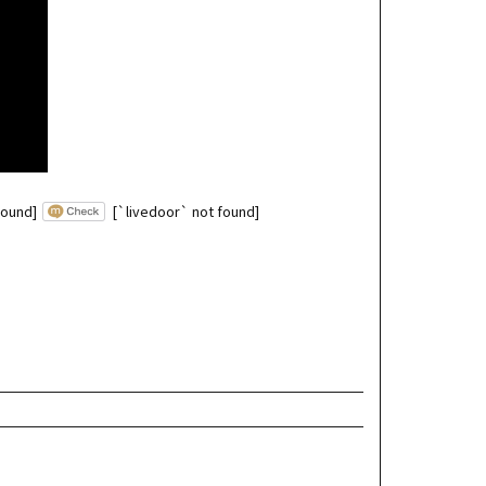
found]
[`livedoor` not found]