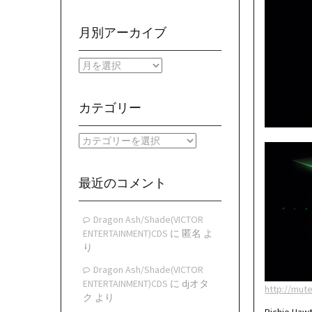
月別アーカイブ
月
別
ア
ー
カテゴリー
カ
イ
カ
ブ
テ
ゴ
リ
最近のコメント
ー
Dragon Ash/Shade(VICTOR
ENTERTAINMENT)CDS
に
匿名
よ
り
Dragon Ash/Shade(VICTOR
ENTERTAINMENT)CDS
に
djオタ
http://mut
ク
より