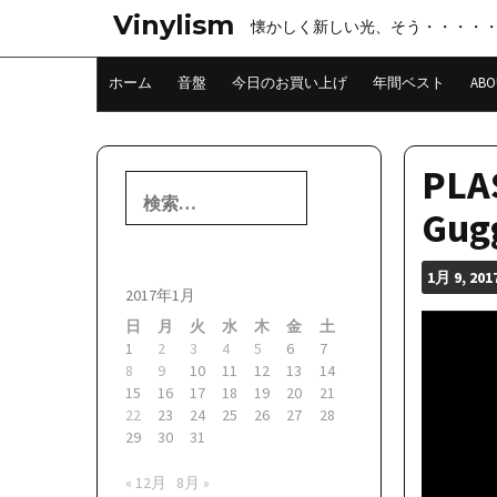
コ
Vinylism
懐かしく新しい光、そう・・・・
ン
テ
ン
ホーム
音盤
今日のお買い上げ
年間ベスト
ABO
ツ
へ
ス
キ
PLAS
検
ッ
索:
プ
Gugg
1月
9, 201
2017年1月
日
月
火
水
木
金
土
1
2
3
4
5
6
7
8
9
10
11
12
13
14
15
16
17
18
19
20
21
22
23
24
25
26
27
28
29
30
31
« 12月
8月 »