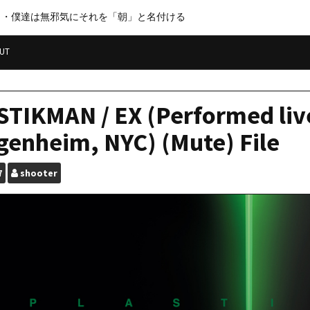
・・僕達は無邪気にそれを「朝」と名付ける
UT
TIKMAN / EX (Performed live
enheim, NYC) (Mute) File
7
shooter