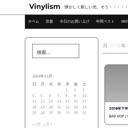
コ
Vinylism
懐かしく新しい光、そう・・・・
ン
テ
ン
ホーム
音盤
今日のお買い上げ
年間ベスト
ABO
ツ
へ
ス
キ
月:
2016年
検
ッ
索:
プ
2016年12月
日
月
火
水
木
金
土
1
2
3
4
5
6
7
8
9
10
11
12
13
14
15
16
17
18
19
20
21
22
23
24
2016年下
25
26
27
28
29
30
31
BAD HOP / 
« 7月
1月 »