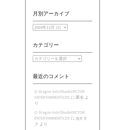
月別アーカイブ
月
別
ア
ー
カテゴリー
カ
イ
カ
ブ
テ
ゴ
リ
最近のコメント
ー
Dragon Ash/Shade(VICTOR
ENTERTAINMENT)CDS
に
匿名
よ
り
Dragon Ash/Shade(VICTOR
ENTERTAINMENT)CDS
に
djオタ
ク
より