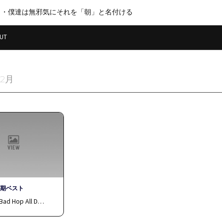
・・僕達は無邪気にそれを「朝」と名付ける
UT
12月
半期ベスト
Bad Hop All D…