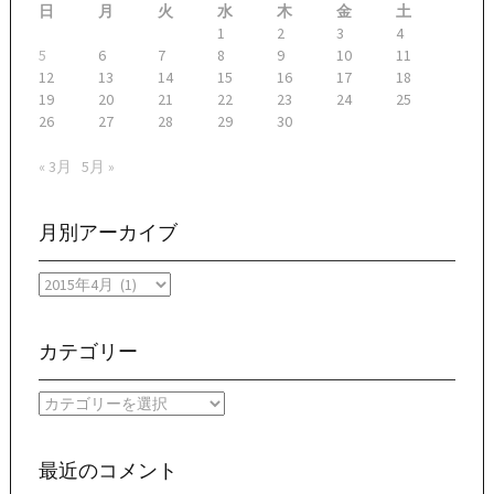
日
月
火
水
木
金
土
1
2
3
4
5
6
7
8
9
10
11
12
13
14
15
16
17
18
19
20
21
22
23
24
25
26
27
28
29
30
« 3月
5月 »
月別アーカイブ
月
別
ア
ー
カテゴリー
カ
イ
カ
ブ
テ
ゴ
リ
最近のコメント
ー