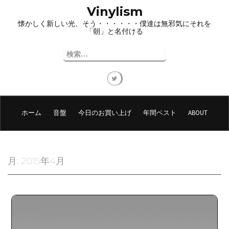
コ
Vinylism
ン
懐かしく新しい光、そう・・・・・・僕達は無邪気にそれを
テ
「朝」と名付ける
ン
ツ
検
へ
索:
ス
キ
ッ
プ
ホーム
音盤
今日のお買い上げ
年間ベスト
ABOUT
月:
2015年4月