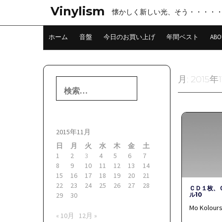
コ
Vinylism
懐かしく新しい光、そう・・・・
ン
テ
ン
ホーム
音盤
今日のお買い上げ
年間ベスト
ABO
ツ
へ
ス
キ
月:
2015年
検
ッ
索:
プ
2015年11月
日
月
火
水
木
金
土
1
2
3
4
5
6
7
8
9
10
11
12
13
14
15
16
17
18
19
20
21
22
23
24
25
26
27
28
ＣＤ１枚、
ル10
29
30
Mo Kolours
« 10月
12月 »