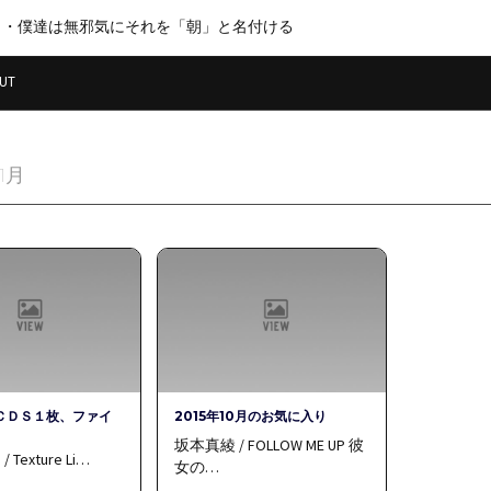
・・僕達は無邪気にそれを「朝」と名付ける
UT
11月
ＣＤＳ１枚、ファイ
2015年10月のお気に入り
坂本真綾 / FOLLOW ME UP 彼
 / Texture Li…
女の…