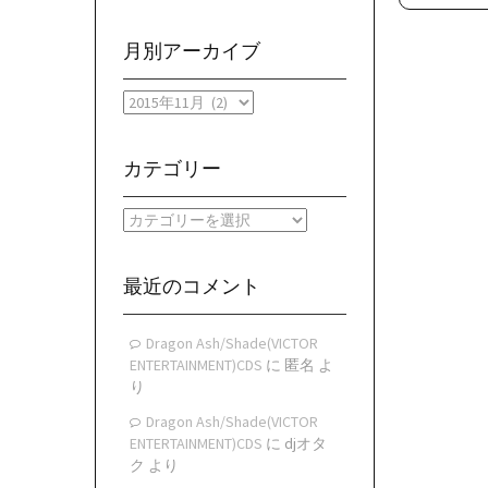
月別アーカイブ
月
別
ア
ー
カテゴリー
カ
イ
カ
ブ
テ
ゴ
リ
最近のコメント
ー
Dragon Ash/Shade(VICTOR
ENTERTAINMENT)CDS
に
匿名
よ
り
Dragon Ash/Shade(VICTOR
ENTERTAINMENT)CDS
に
djオタ
ク
より