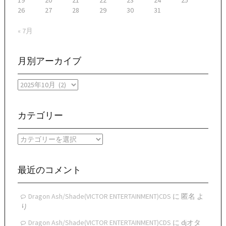
26
27
28
29
30
31
« 7月
月別アーカイブ
月
別
ア
ー
カテゴリー
カ
イ
カ
ブ
テ
ゴ
リ
最近のコメント
ー
Dragon Ash/Shade(VICTOR ENTERTAINMENT)CDS
に
匿名
よ
り
Dragon Ash/Shade(VICTOR ENTERTAINMENT)CDS
に
djオタ