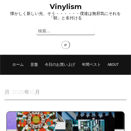
コ
Vinylism
ン
懐かしく新しい光、そう・・・・・・僕達は無邪気にそれを
テ
「朝」と名付ける
ン
ツ
検
へ
索:
ス
キ
ッ
プ
ホーム
音盤
今日のお買い上げ
年間ベスト
ABOUT
月:
2025年10月