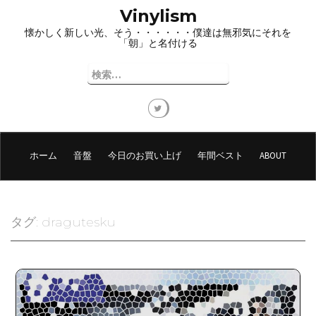
コ
Vinylism
ン
懐かしく新しい光、そう・・・・・・僕達は無邪気にそれを
テ
「朝」と名付ける
ン
ツ
検
へ
索:
ス
キ
ッ
プ
ホーム
音盤
今日のお買い上げ
年間ベスト
ABOUT
タグ:
dragutesku