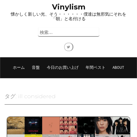
コ
Vinylism
ン
懐かしく新しい光、そう・・・・・・僕達は無邪気にそれを
テ
「朝」と名付ける
ン
ツ
検
へ
索:
ス
キ
ッ
プ
ホーム
音盤
今日のお買い上げ
年間ベスト
ABOUT
タグ:
ill considered