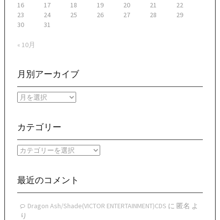
16
17
18
19
20
21
22
23
24
25
26
27
28
29
30
31
« 10月
月別アーカイブ
月
別
ア
ー
カテゴリー
カ
イ
カ
ブ
テ
ゴ
リ
最近のコメント
ー
Dragon Ash/Shade(VICTOR ENTERTAINMENT)CDS
に
匿名
よ
り