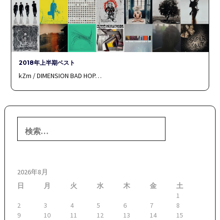
2018年上半期ベスト
kZm / DIMENSION BAD HOP…
検
索:
2026年8月
日
月
火
水
木
金
土
1
2
3
4
5
6
7
8
9
10
11
12
13
14
15