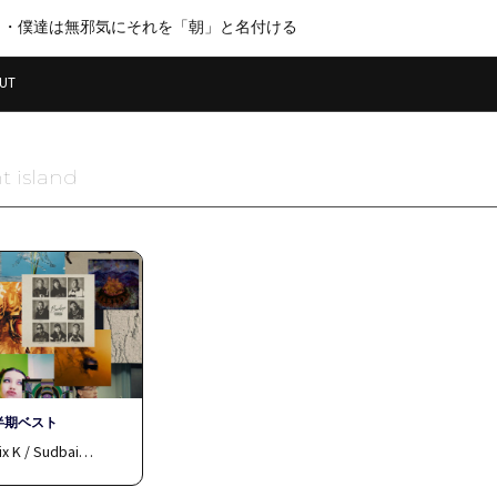
・・僕達は無邪気にそれを「朝」と名付ける
UT
t island
半期ベスト
ix K / Sudbai…