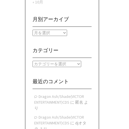
« 10月
月別アーカイブ
月
別
ア
ー
カテゴリー
カ
イ
カ
ブ
テ
ゴ
リ
最近のコメント
ー
Dragon Ash/Shade(VICTOR
ENTERTAINMENT)CDS
に
匿名
よ
り
Dragon Ash/Shade(VICTOR
ENTERTAINMENT)CDS
に
djオタ
ク
より