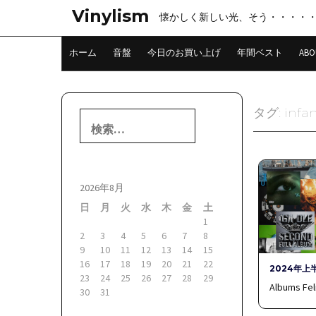
コ
Vinylism
懐かしく新しい光、そう・・・・
ン
テ
ン
ホーム
音盤
今日のお買い上げ
年間ベスト
ABO
ツ
へ
ス
キ
タグ:
infan
検
ッ
索:
プ
2026年8月
日
月
火
水
木
金
土
1
2
3
4
5
6
7
8
9
10
11
12
13
14
15
16
17
18
19
20
21
22
2024年上
23
24
25
26
27
28
29
Albums Fel
30
31