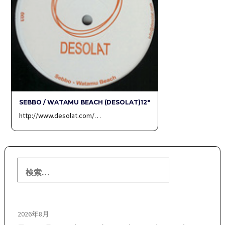
SEBBO / WATAMU BEACH (DESOLAT)12″
http://www.desolat.com/…
検
索:
2026年8月