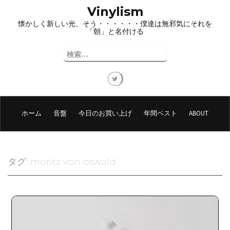
コ
Vinylism
ン
懐かしく新しい光、そう・・・・・・僕達は無邪気にそれを
テ
「朝」と名付ける
ン
ツ
検
へ
索:
ス
キ
ッ
プ
ホーム
音盤
今日のお買い上げ
年間ベスト
ABOUT
タグ:
moritz von oswald