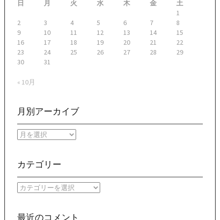
日
月
火
水
木
金
土
1
2
3
4
5
6
7
8
9
10
11
12
13
14
15
16
17
18
19
20
21
22
23
24
25
26
27
28
29
30
31
« 10月
月別アーカイブ
月
別
ア
ー
カテゴリー
カ
イ
カ
ブ
テ
ゴ
リ
最近のコメント