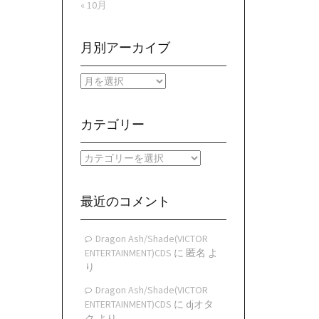
« 10月
月別アーカイブ
月
別
ア
ー
カテゴリー
カ
イ
カ
ブ
テ
ゴ
リ
最近のコメント
ー
Dragon Ash/Shade(VICTOR
ENTERTAINMENT)CDS
に
匿名
よ
り
Dragon Ash/Shade(VICTOR
ENTERTAINMENT)CDS
に
djオタ
ク
より