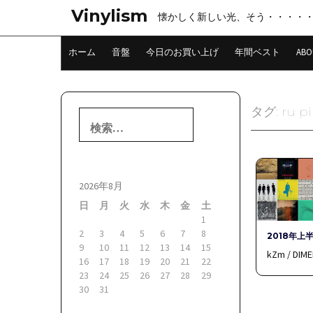
コ
Vinylism
懐かしく新しい光、そう・・・・
ン
テ
ン
ホーム
音盤
今日のお買い上げ
年間ベスト
ABO
ツ
へ
ス
キ
タグ:
ru pi
検
ッ
索:
プ
2026年8月
日
月
火
水
木
金
土
1
2
3
4
5
6
7
8
2018年上
9
10
11
12
13
14
15
kZm / DIM
16
17
18
19
20
21
22
23
24
25
26
27
28
29
30
31