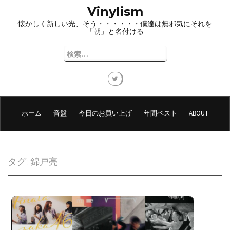
コ
Vinylism
ン
懐かしく新しい光、そう・・・・・・僕達は無邪気にそれを
テ
「朝」と名付ける
ン
ツ
検
へ
索:
ス
キ
ッ
プ
ホーム
音盤
今日のお買い上げ
年間ベスト
ABOUT
タグ:
錦戸亮