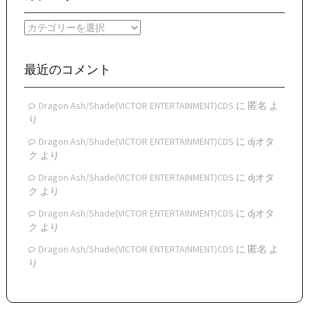
カ
イ
カ
ブ
テ
ゴ
リ
最近のコメント
ー
Dragon Ash/Shade(VICTOR ENTERTAINMENT)CDS
に
匿名
よ
り
Dragon Ash/Shade(VICTOR ENTERTAINMENT)CDS
に
djオタ
ク
より
Dragon Ash/Shade(VICTOR ENTERTAINMENT)CDS
に
djオタ
ク
より
Dragon Ash/Shade(VICTOR ENTERTAINMENT)CDS
に
djオタ
ク
より
Dragon Ash/Shade(VICTOR ENTERTAINMENT)CDS
に
匿名
よ
り