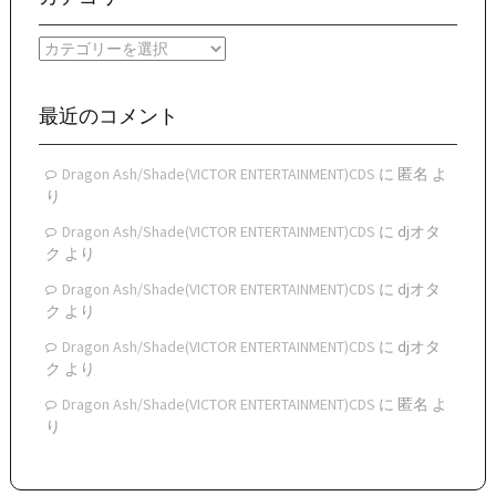
カ
イ
カ
ブ
テ
ゴ
リ
最近のコメント
ー
Dragon Ash/Shade(VICTOR ENTERTAINMENT)CDS
に
匿名
よ
り
Dragon Ash/Shade(VICTOR ENTERTAINMENT)CDS
に
djオタ
ク
より
Dragon Ash/Shade(VICTOR ENTERTAINMENT)CDS
に
djオタ
ク
より
Dragon Ash/Shade(VICTOR ENTERTAINMENT)CDS
に
djオタ
ク
より
Dragon Ash/Shade(VICTOR ENTERTAINMENT)CDS
に
匿名
よ
り