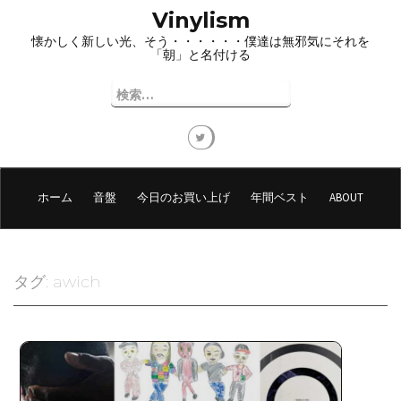
コ
Vinylism
ン
懐かしく新しい光、そう・・・・・・僕達は無邪気にそれを
テ
「朝」と名付ける
ン
ツ
検
へ
索:
ス
キ
ッ
プ
ホーム
音盤
今日のお買い上げ
年間ベスト
ABOUT
タグ:
awich