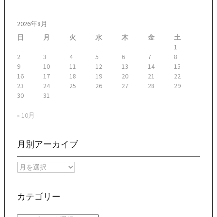
2026年8月
日
月
火
水
木
金
土
1
2
3
4
5
6
7
8
9
10
11
12
13
14
15
16
17
18
19
20
21
22
23
24
25
26
27
28
29
30
31
« 10月
月別アーカイブ
月
別
ア
ー
カテゴリー
カ
イ