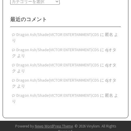
カ
ブ
テ
ゴ
リ
最近のコメント
ー
Dragon Ash/Shade(VICTOR ENTERTAINMENT)CDS
に
匿名
よ
り
Dragon Ash/Shade(VICTOR ENTERTAINMENT)CDS
に
djオタ
ク
より
Dragon Ash/Shade(VICTOR ENTERTAINMENT)CDS
に
djオタ
ク
より
Dragon Ash/Shade(VICTOR ENTERTAINMENT)CDS
に
djオタ
ク
より
Dragon Ash/Shade(VICTOR ENTERTAINMENT)CDS
に
匿名
よ
り
Powered by
Newp WordPress Theme
.
© 2026 Vinylism. All Rights