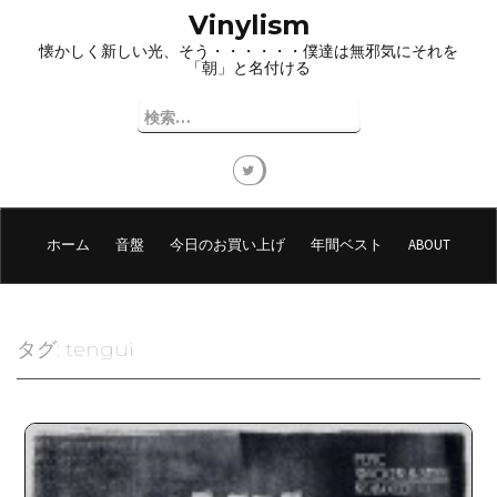
コ
Vinylism
ン
懐かしく新しい光、そう・・・・・・僕達は無邪気にそれを
テ
「朝」と名付ける
ン
ツ
検
へ
索:
ス
キ
ッ
プ
ホーム
音盤
今日のお買い上げ
年間ベスト
ABOUT
タグ:
tengui