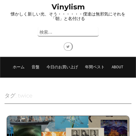
コ
Vinylism
ン
懐かしく新しい光、そう・・・・・・僕達は無邪気にそれを
テ
「朝」と名付ける
ン
ツ
検
へ
索:
ス
キ
ッ
プ
ホーム
音盤
今日のお買い上げ
年間ベスト
ABOUT
タグ:
twice