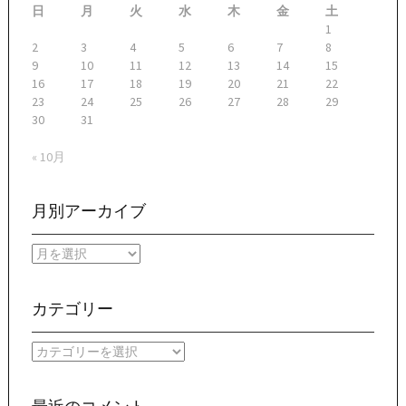
日
月
火
水
木
金
土
1
2
3
4
5
6
7
8
9
10
11
12
13
14
15
16
17
18
19
20
21
22
23
24
25
26
27
28
29
30
31
« 10月
月別アーカイブ
月
別
ア
ー
カテゴリー
カ
イ
カ
ブ
テ
ゴ
リ