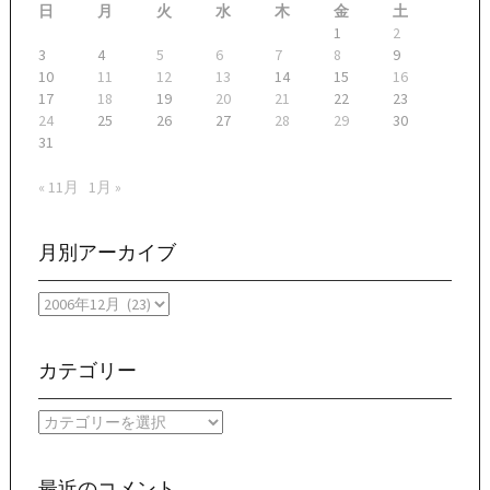
日
月
火
水
木
金
土
1
2
3
4
5
6
7
8
9
10
11
12
13
14
15
16
17
18
19
20
21
22
23
24
25
26
27
28
29
30
31
« 11月
1月 »
月別アーカイブ
月
別
ア
ー
カテゴリー
カ
イ
カ
ブ
テ
ゴ
リ
最近のコメント