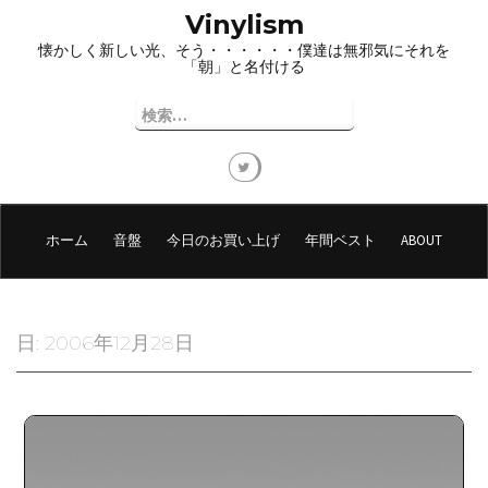
コ
Vinylism
ン
懐かしく新しい光、そう・・・・・・僕達は無邪気にそれを
テ
「朝」と名付ける
ン
ツ
検
へ
索:
ス
キ
ッ
プ
ホーム
音盤
今日のお買い上げ
年間ベスト
ABOUT
日:
2006年12月28日