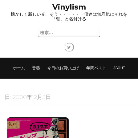
コ
Vinylism
ン
懐かしく新しい光、そう・・・・・・僕達は無邪気にそれを
テ
「朝」と名付ける
ン
ツ
検
へ
索:
ス
キ
ッ
プ
ホーム
音盤
今日のお買い上げ
年間ベスト
ABOUT
日:
2006年12月5日