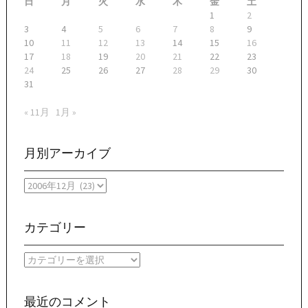
日
月
火
水
木
金
土
1
2
3
4
5
6
7
8
9
10
11
12
13
14
15
16
17
18
19
20
21
22
23
24
25
26
27
28
29
30
31
« 11月
1月 »
月別アーカイブ
月
別
ア
ー
カテゴリー
カ
イ
カ
ブ
テ
ゴ
リ
最近のコメント