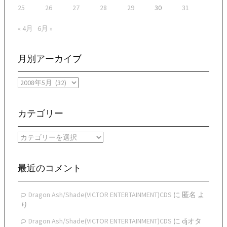
25
26
27
28
29
30
31
« 4月
6月 »
月別アーカイブ
月
別
ア
ー
カテゴリー
カ
イ
カ
ブ
テ
ゴ
リ
最近のコメント
ー
Dragon Ash/Shade(VICTOR ENTERTAINMENT)CDS
に
匿名
よ
り
Dragon Ash/Shade(VICTOR ENTERTAINMENT)CDS
に
djオタ