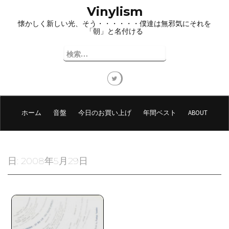
コ
Vinylism
ン
懐かしく新しい光、そう・・・・・・僕達は無邪気にそれを
テ
「朝」と名付ける
ン
ツ
検
へ
索:
ス
キ
ッ
プ
ホーム
音盤
今日のお買い上げ
年間ベスト
ABOUT
日:
2008年5月29日