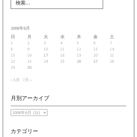
索:
2008年6月
日
月
火
水
木
金
土
1
2
3
4
5
6
7
8
9
10
11
12
13
14
15
16
17
18
19
20
21
22
23
24
25
26
27
28
29
30
« 5月
7月 »
月別アーカイブ
月
別
ア
ー
カテゴリー
カ