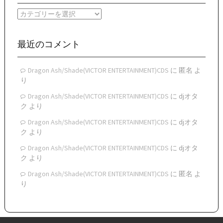
イ
カ
ブ
テ
ゴ
リ
最近のコメント
ー
Dragon Ash/Shade(VICTOR ENTERTAINMENT)CDS
に
匿名
よ
り
Dragon Ash/Shade(VICTOR ENTERTAINMENT)CDS
に
djオタ
ク
より
Dragon Ash/Shade(VICTOR ENTERTAINMENT)CDS
に
djオタ
ク
より
Dragon Ash/Shade(VICTOR ENTERTAINMENT)CDS
に
djオタ
ク
より
Dragon Ash/Shade(VICTOR ENTERTAINMENT)CDS
に
匿名
よ
り