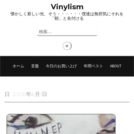
コ
Vinylism
ン
懐かしく新しい光、そう・・・・・・僕達は無邪気にそれを
テ
「朝」と名付ける
ン
ツ
検
へ
索:
ス
キ
ッ
プ
ホーム
音盤
今日のお買い上げ
年間ベスト
ABOUT
日:
2008年6月1日