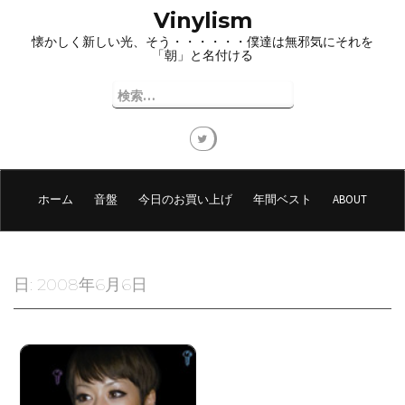
コ
Vinylism
ン
懐かしく新しい光、そう・・・・・・僕達は無邪気にそれを
テ
「朝」と名付ける
ン
ツ
検
へ
索:
ス
キ
ッ
プ
ホーム
音盤
今日のお買い上げ
年間ベスト
ABOUT
日:
2008年6月6日