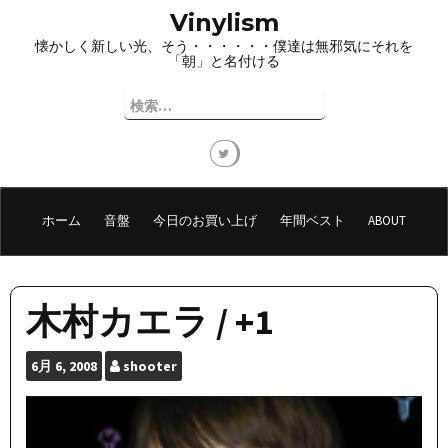
コ
Vinylism
ン
懐かしく新しい光、そう・・・・・・僕達は無邪気にそれを
テ
「朝」と名付ける
ン
ツ
検
へ
索:
ス
キ
ッ
プ
ホーム
音盤
今日のお買い上げ
年間ベスト
ABOUT
木村カエラ / +1
6月
6, 2008
shooter