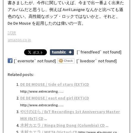
書きましたが、今作に関していえば、今まで出一番よく出来た
アルバムだと思うし、例えば Avril Lavigne なんかと比べても遜
色のない、高性能なポップ・ロックではないかと。それと、
De De Mouse を起用したのは偉いの一言。
試聴
amazon.co.jp
[`friendfeed` not found]
[`evernote` not found]
[`livedoor` not found]
Related posts:
DE DE MOUSE / tide of stars (EXT)CD
http://www.extrecording…...
DE DE MOUSE / east end girl (EXT)CD
http://www.extrecording…...
やけのはら / ExT Recordings 1st Anniversary Master
MIX (ExT) CD
...
木村カエラ / Ringa Ding Dong (Columbia) CD
...
木村カエラ / MIETA (Victor) CD
http://www.ela-music.co…...