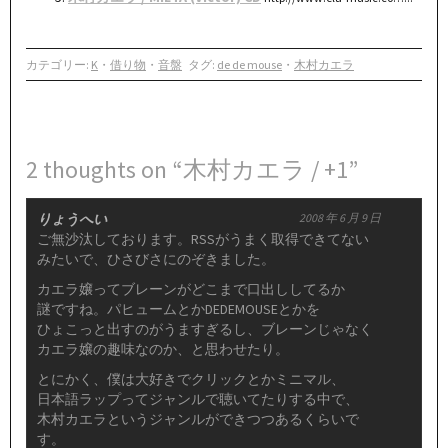
カテゴリー:
K
・
借り物
・
音盤
タグ:
de de mouse
・
木村カエラ
2 thoughts on “木村カエラ / +1”
りょうへい
2008 年 6 月 9 日
ご無沙汰しております。RSSがうまく取得できてない
みたいで、ひさびさにのぞきました。
カエラ嬢ってブレーンがどこまで口出ししてるか
謎ですね。パヒュームとかDEDEMOUSEとかを
ひょこっと出すのがうますぎるし、ブレーンじゃなく
カエラ嬢の趣味なのか、と思わせたり。
とにかく、僕は大好きでクリックとかミニマル、
日本語ラップってジャンルで聴いてたりする中で、
木村カエラというジャンルができつつあるくらいで
す。