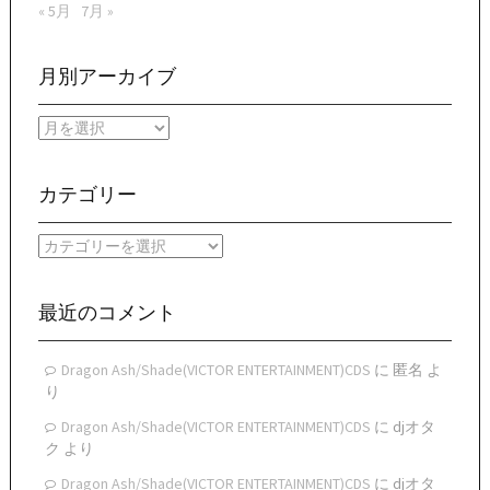
« 5月
7月 »
月別アーカイブ
月
別
ア
ー
カテゴリー
カ
イ
カ
ブ
テ
ゴ
リ
最近のコメント
ー
Dragon Ash/Shade(VICTOR ENTERTAINMENT)CDS
に
匿名
よ
り
Dragon Ash/Shade(VICTOR ENTERTAINMENT)CDS
に
djオタ
ク
より
Dragon Ash/Shade(VICTOR ENTERTAINMENT)CDS
に
djオタ