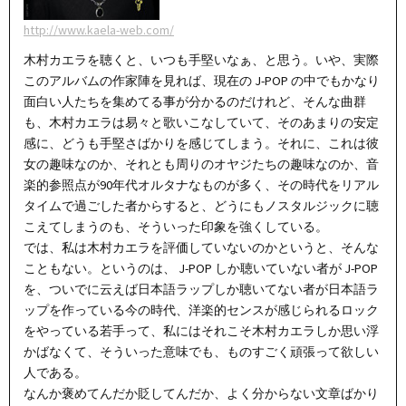
http://www.kaela-web.com/
木村カエラを聴くと、いつも手堅いなぁ、と思う。いや、実際
このアルバムの作家陣を見れば、現在の J-POP の中でもかなり
面白い人たちを集めてる事が分かるのだけれど、そんな曲群
も、木村カエラは易々と歌いこなしていて、そのあまりの安定
感に、どうも手堅さばかりを感じてしまう。それに、これは彼
女の趣味なのか、それとも周りのオヤジたちの趣味なのか、音
楽的参照点が90年代オルタナなものが多く、その時代をリアル
タイムで過ごした者からすると、どうにもノスタルジックに聴
こえてしまうのも、そういった印象を強くしている。
では、私は木村カエラを評価していないのかというと、そんな
こともない。というのは、 J-POP しか聴いていない者が J-POP
を、ついでに云えば日本語ラップしか聴いてない者が日本語ラ
ップを作っている今の時代、洋楽的センスが感じられるロック
をやっている若手って、私にはそれこそ木村カエラしか思い浮
かばなくて、そういった意味でも、ものすごく頑張って欲しい
人である。
なんか褒めてんだか貶してんだか、よく分からない文章ばかり