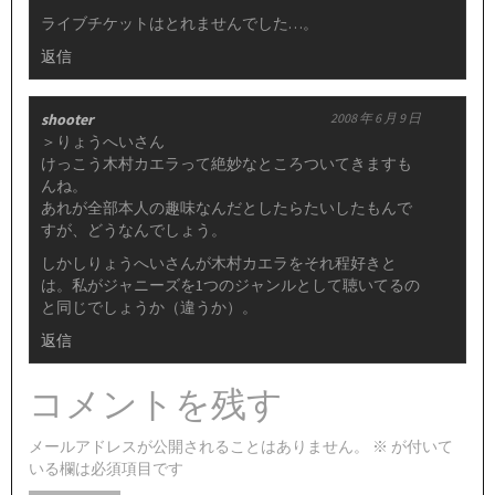
ライブチケットはとれませんでした…。
返信
shooter
2008 年 6 月 9 日
＞りょうへいさん
けっこう木村カエラって絶妙なところついてきますも
んね。
あれが全部本人の趣味なんだとしたらたいしたもんで
すが、どうなんでしょう。
しかしりょうへいさんが木村カエラをそれ程好きと
は。私がジャニーズを1つのジャンルとして聴いてるの
と同じでしょうか（違うか）。
返信
コメントを残す
メールアドレスが公開されることはありません。
※
が付いて
いる欄は必須項目です