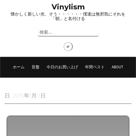
コ
Vinylism
ン
懐かしく新しい光、そう・・・・・・僕達は無邪気にそれを
テ
「朝」と名付ける
ン
ツ
検
へ
索:
ス
キ
ッ
プ
ホーム
音盤
今日のお買い上げ
年間ベスト
ABOUT
日:
2015年1月11日