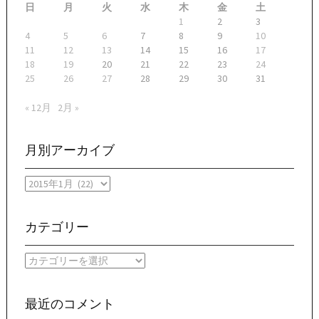
日
月
火
水
木
金
土
1
2
3
4
5
6
7
8
9
10
11
12
13
14
15
16
17
18
19
20
21
22
23
24
25
26
27
28
29
30
31
« 12月
2月 »
月別アーカイブ
月
別
ア
ー
カテゴリー
カ
イ
カ
ブ
テ
ゴ
リ
最近のコメント
ー