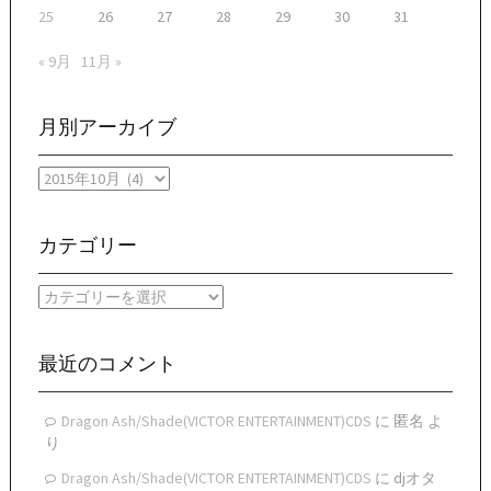
25
26
27
28
29
30
31
« 9月
11月 »
月別アーカイブ
月
別
ア
ー
カテゴリー
カ
イ
カ
ブ
テ
ゴ
リ
最近のコメント
ー
Dragon Ash/Shade(VICTOR ENTERTAINMENT)CDS
に
匿名
よ
り
Dragon Ash/Shade(VICTOR ENTERTAINMENT)CDS
に
djオタ