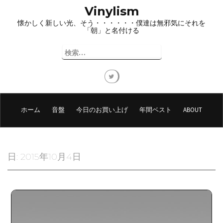
コ
Vinylism
ン
懐かしく新しい光、そう・・・・・・僕達は無邪気にそれを
テ
「朝」と名付ける
ン
ツ
検
へ
索:
ス
キ
ッ
プ
ホーム
音盤
今日のお買い上げ
年間ベスト
ABOUT
日:
2015年10月4日