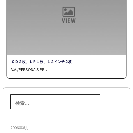
ＣＤ２枚、ＬＰ１枚、１２インチ２枚
V.A./PERSONA’S PR…
検
索:
2006年6月