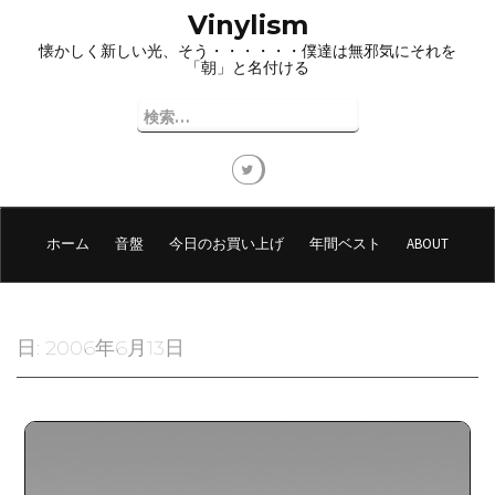
コ
Vinylism
ン
懐かしく新しい光、そう・・・・・・僕達は無邪気にそれを
テ
「朝」と名付ける
ン
ツ
検
へ
索:
ス
キ
ッ
プ
ホーム
音盤
今日のお買い上げ
年間ベスト
ABOUT
日:
2006年6月13日