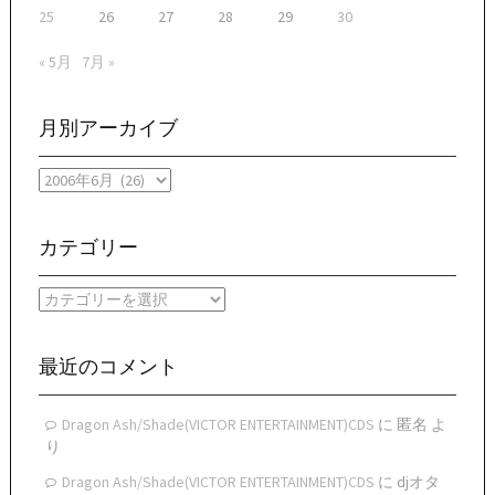
25
26
27
28
29
30
« 5月
7月 »
月別アーカイブ
月
別
ア
ー
カテゴリー
カ
イ
カ
ブ
テ
ゴ
リ
最近のコメント
ー
Dragon Ash/Shade(VICTOR ENTERTAINMENT)CDS
に
匿名
よ
り
Dragon Ash/Shade(VICTOR ENTERTAINMENT)CDS
に
djオタ