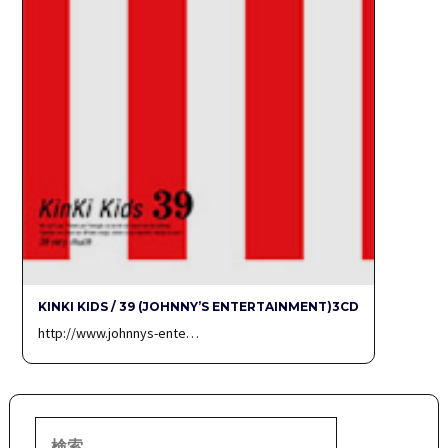
KINKI KIDS / 39 (JOHNNY’S ENTERTAINMENT)3CD
http://www.johnnys-ente…
検
索: