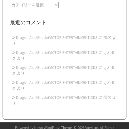
イ
カ
ブ
テ
ゴ
リ
最近のコメント
ー
Dragon Ash/Shade(VICTOR ENTERTAINMENT)CDS
に
匿名
よ
り
Dragon Ash/Shade(VICTOR ENTERTAINMENT)CDS
に
djオタ
ク
より
Dragon Ash/Shade(VICTOR ENTERTAINMENT)CDS
に
djオタ
ク
より
Dragon Ash/Shade(VICTOR ENTERTAINMENT)CDS
に
djオタ
ク
より
Dragon Ash/Shade(VICTOR ENTERTAINMENT)CDS
に
匿名
よ
り
Powered by
Newp WordPress Theme
.
© 2026 Vinylism. All Rights