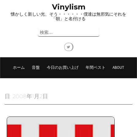
コ
Vinylism
ン
懐かしく新しい光、そう・・・・・・僕達は無邪気にそれを
テ
「朝」と名付ける
ン
ツ
検
へ
索:
ス
キ
ッ
プ
ホーム
音盤
今日のお買い上げ
年間ベスト
ABOUT
日:
2008年1月2日