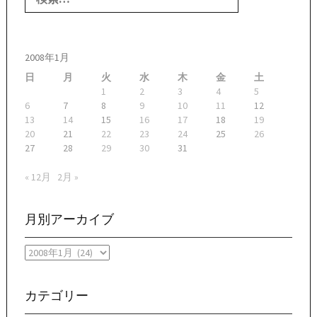
2008年1月
日
月
火
水
木
金
土
1
2
3
4
5
6
7
8
9
10
11
12
13
14
15
16
17
18
19
20
21
22
23
24
25
26
27
28
29
30
31
« 12月
2月 »
月別アーカイブ
月
別
ア
ー
カテゴリー
カ