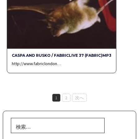
CASPA AND RUSKO / FABRICLIVE 37 (FABRIC)MP3
http://www.fabriclondon…
投
1
2
次へ
稿
ナ
検
ビ
索: