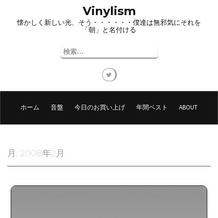
コ
Vinylism
ン
懐かしく新しい光、そう・・・・・・僕達は無邪気にそれを
テ
「朝」と名付ける
ン
ツ
検
へ
索:
ス
キ
ッ
プ
ホーム
音盤
今日のお買い上げ
年間ベスト
ABOUT
月:
2008年2月