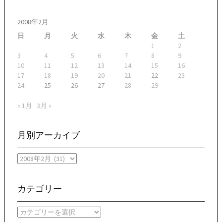
ゲ
ー
2008年2月
シ
日
月
火
水
木
金
土
ョ
1
2
3
4
5
6
7
8
9
ン
10
11
12
13
14
15
16
17
18
19
20
21
22
23
24
25
26
27
28
29
« 1月
3月 »
月別アーカイブ
月
別
ア
ー
カテゴリー
カ
イ
カ
ブ
テ