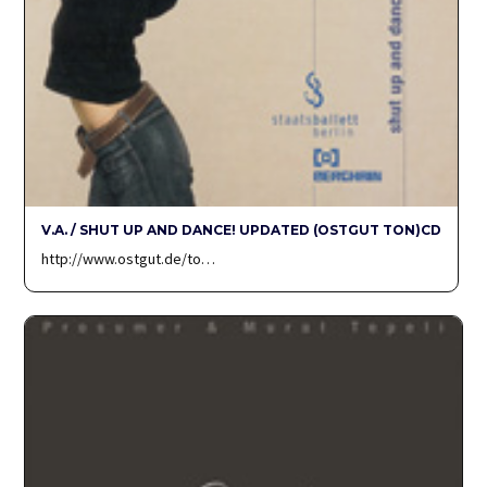
V.A. / SHUT UP AND DANCE! UPDATED (OSTGUT TON)CD
http://www.ostgut.de/to…