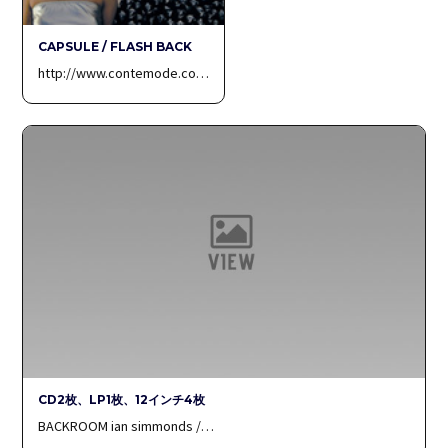
CAPSULE / FLASH BACK
http://www.contemode.co…
CD2枚、LP1枚、12インチ4枚
BACKROOM ian simmonds /…