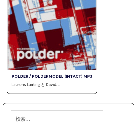
POLDER / POLDERMODEL (INTACT) MP3
Laurens Lanting と David…
検
索: