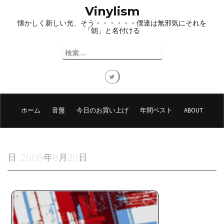
コ
Vinylism
ン
懐かしく新しい光、そう・・・・・・僕達は無邪気にそれを
テ
「朝」と名付ける
ン
ツ
検
へ
索:
ス
キ
ッ
プ
ホーム
音盤
今日のお買い上げ
年間ベスト
ABOUT
日:
2008年8月20日