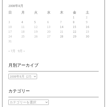
2008年8月
日
月
火
水
木
金
土
1
2
3
4
5
6
7
8
9
10
11
12
13
14
15
16
17
18
19
20
21
22
23
24
25
26
27
28
29
30
31
« 7月
9月 »
月別アーカイブ
月
別
ア
ー
カテゴリー
カ
イ
カ
ブ
テ