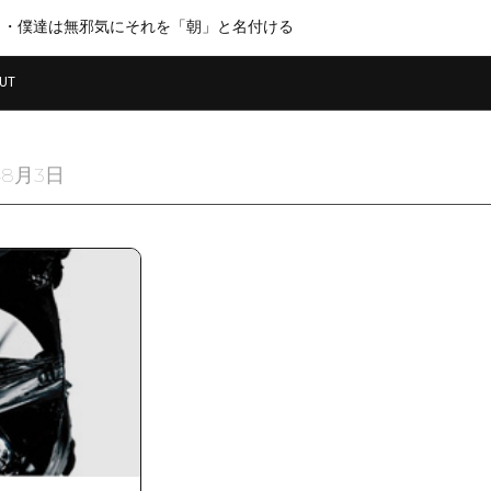
・・僕達は無邪気にそれを「朝」と名付ける
UT
年8月3日