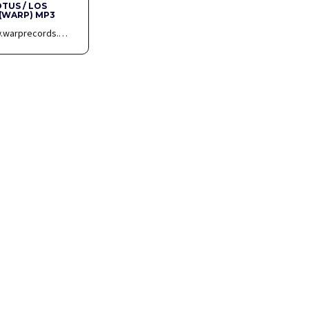
OTUS / LOS
(WARP) MP3
w.warprecords.…