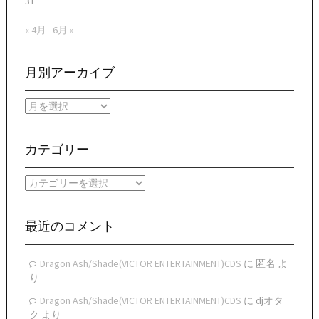
31
« 4月
6月 »
月別アーカイブ
月
別
ア
ー
カテゴリー
カ
イ
カ
ブ
テ
ゴ
リ
最近のコメント
ー
Dragon Ash/Shade(VICTOR ENTERTAINMENT)CDS
に
匿名
よ
り
Dragon Ash/Shade(VICTOR ENTERTAINMENT)CDS
に
djオタ
ク
より