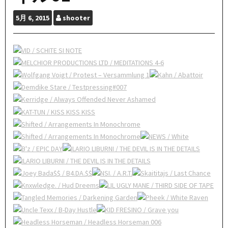
5月
6, 2015
shooter