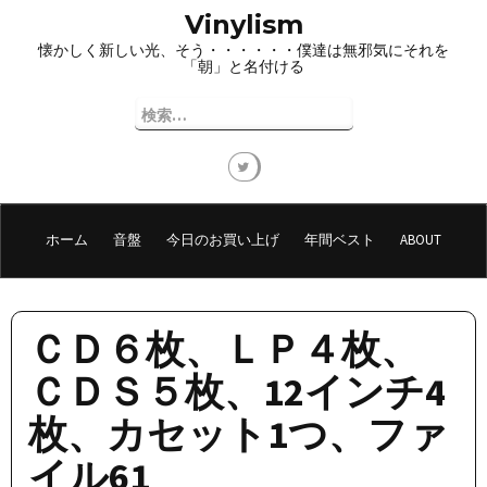
コ
Vinylism
ン
懐かしく新しい光、そう・・・・・・僕達は無邪気にそれを
テ
「朝」と名付ける
ン
ツ
検
へ
索:
ス
キ
ッ
プ
ホーム
音盤
今日のお買い上げ
年間ベスト
ABOUT
ＣＤ６枚、ＬＰ４枚、
ＣＤＳ５枚、12インチ4
枚、カセット1つ、ファ
イル61