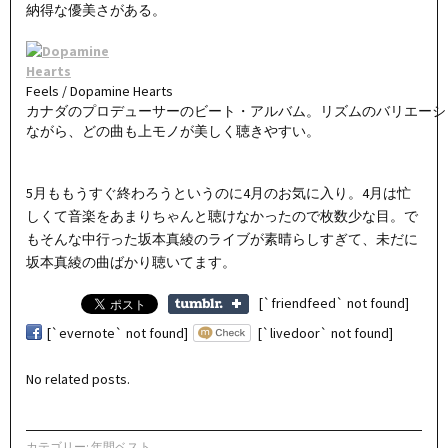
納得な優美さがある。
Feels / Dopamine Hearts
カナダのプロデューサーのビート・アルバム。リズムのバリエーシ
ながら、どの曲も上モノが美しく聴きやすい。
5月ももうすぐ終わろうというのに4月のお気に入り。4月は忙
しくて音楽をあまりちゃんと聴けなかったので枚数少な目。で
もそんな中行った坂本真綾のライブが素晴らしすぎて、未だに
坂本真綾の曲ばかり聴いてます。
[`friendfeed` not found]
[`evernote` not found]
[`livedoor` not found]
No related posts.
カテゴリー:
年間ベスト