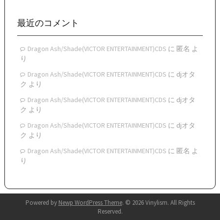
テ
ゴ
リ
最近のコメント
ー
Dragon Ash/Shade(VICTOR ENTERTAINMENT)CDS
に
匿名
よ
り
Dragon Ash/Shade(VICTOR ENTERTAINMENT)CDS
に
djオタ
ク
より
Dragon Ash/Shade(VICTOR ENTERTAINMENT)CDS
に
djオタ
ク
より
Dragon Ash/Shade(VICTOR ENTERTAINMENT)CDS
に
djオタ
ク
より
Dragon Ash/Shade(VICTOR ENTERTAINMENT)CDS
に
匿名
よ
り
Powered by
Newp WordPress Theme
.
© 2026 Vinylism. All Rights
Reserved.