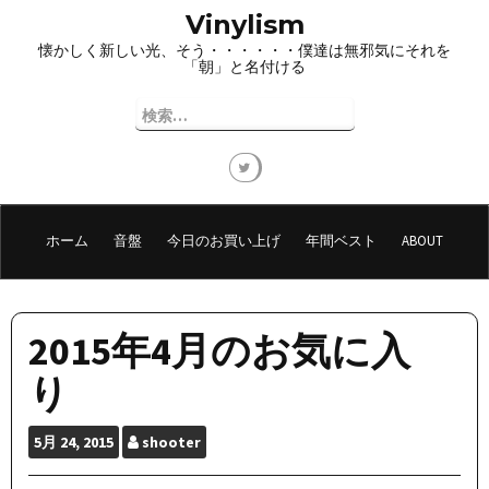
コ
Vinylism
ン
懐かしく新しい光、そう・・・・・・僕達は無邪気にそれを
テ
「朝」と名付ける
ン
ツ
検
へ
索:
ス
キ
ッ
プ
ホーム
音盤
今日のお買い上げ
年間ベスト
ABOUT
2015年4月のお気に入
り
5月
24, 2015
shooter