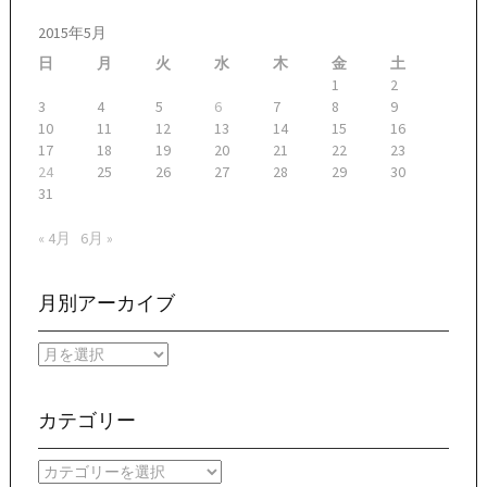
2015年5月
日
月
火
水
木
金
土
1
2
3
4
5
6
7
8
9
10
11
12
13
14
15
16
17
18
19
20
21
22
23
24
25
26
27
28
29
30
31
« 4月
6月 »
月別アーカイブ
月
別
ア
ー
カテゴリー
カ
イ
カ
ブ