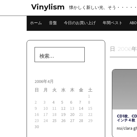
コ
Vinylism
懐かしく新しい光、そう・・・・
ン
テ
ン
ホーム
音盤
今日のお買い上げ
年間ベスト
ABO
ツ
へ
ス
キ
日:
2006
検
ッ
索:
プ
2006年4月
日
月
火
水
木
金
土
1
2
3
4
5
6
7
8
9
10
11
12
13
14
15
16
17
18
19
20
21
22
CD1枚、C
インチ４枚
23
24
25
26
27
28
29
30
nsi/clara 