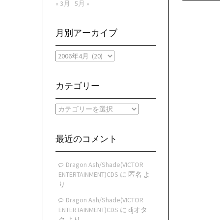
« 3月
5月 »
月別アーカイブ
月
別
ア
ー
カテゴリー
カ
イ
カ
ブ
テ
ゴ
リ
最近のコメント
ー
Dragon Ash/Shade(VICTOR
ENTERTAINMENT)CDS
に
匿名
よ
り
Dragon Ash/Shade(VICTOR
ENTERTAINMENT)CDS
に
djオタ
ク
より