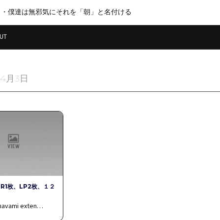
・・僕達は無邪気にそれを「朝」と名付ける
UT
年4月3日
DR1枚、LP2枚、１２
ghavami exten…