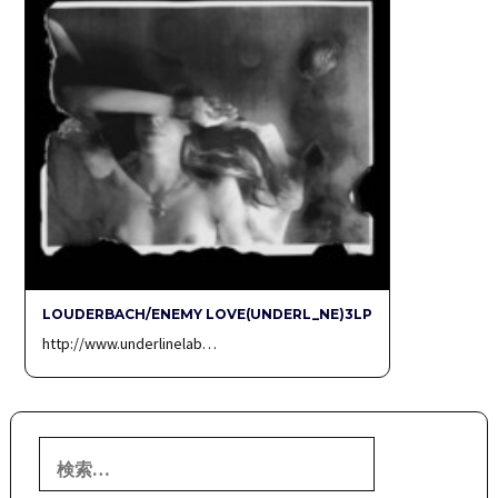
LOUDERBACH/ENEMY LOVE(UNDERL_NE)3LP
http://www.underlinelab…
検
索: