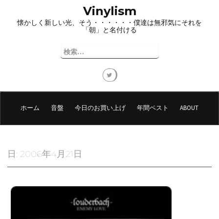
コ
Vinylism
ン
懐かしく新しい光、そう・・・・・・僕達は無邪気にそれを
テ
「朝」と名付ける
ン
ツ
検
へ
索:
ス
キ
ッ
プ
ホーム
音盤
今日のお買い上げ
年間ベスト
ABOUT
日:
2006年4月21日