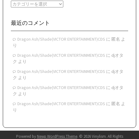
イ
カ
ブ
テ
ゴ
リ
最近のコメント
ー
Dragon Ash/Shade(VICTOR ENTERTAINMENT)CDS
に
匿名
よ
り
Dragon Ash/Shade(VICTOR ENTERTAINMENT)CDS
に
djオタ
ク
より
Dragon Ash/Shade(VICTOR ENTERTAINMENT)CDS
に
djオタ
ク
より
Dragon Ash/Shade(VICTOR ENTERTAINMENT)CDS
に
djオタ
ク
より
Dragon Ash/Shade(VICTOR ENTERTAINMENT)CDS
に
匿名
よ
り
Powered by
Newp WordPress Theme
.
© 2026 Vinylism. All Rights