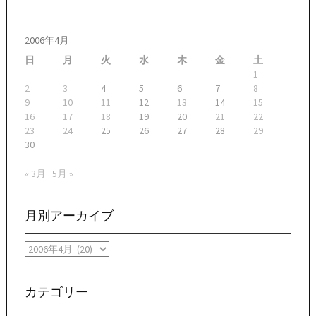
2006年4月
日
月
火
水
木
金
土
1
2
3
4
5
6
7
8
9
10
11
12
13
14
15
16
17
18
19
20
21
22
23
24
25
26
27
28
29
30
« 3月
5月 »
月別アーカイブ
月
別
ア
ー
カテゴリー
カ