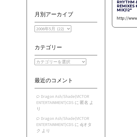
RHYTHM 
REMIXES 
MIX)12″
月別アーカイブ
http://ww
月
別
ア
ー
カテゴリー
カ
イ
カ
ブ
テ
ゴ
リ
最近のコメント
ー
Dragon Ash/Shade(VICTOR
ENTERTAINMENT)CDS
に
匿名
よ
り
Dragon Ash/Shade(VICTOR
ENTERTAINMENT)CDS
に
djオタ
ク
より