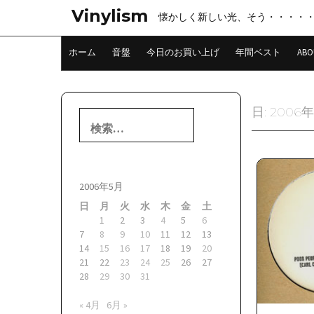
コ
Vinylism
懐かしく新しい光、そう・・・・
ン
テ
ン
ホーム
音盤
今日のお買い上げ
年間ベスト
ABO
ツ
へ
ス
キ
日:
2006年
検
ッ
索:
プ
2006年5月
日
月
火
水
木
金
土
1
2
3
4
5
6
7
8
9
10
11
12
13
14
15
16
17
18
19
20
21
22
23
24
25
26
27
28
29
30
31
« 4月
6月 »