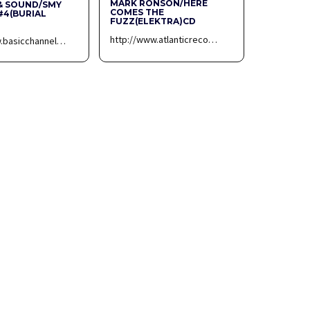
MARK RONSON/HERE
& SOUND/SMY
COMES THE
#4(BURIAL
FUZZ(ELEKTRA)CD
http://www.atlanticreco…
w.basicchannel…