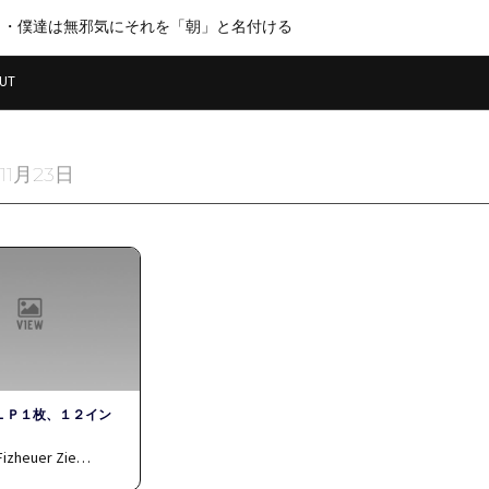
・・僕達は無邪気にそれを「朝」と名付ける
UT
11月23日
ＬＰ１枚、１２イン
/Fizheuer Zie…