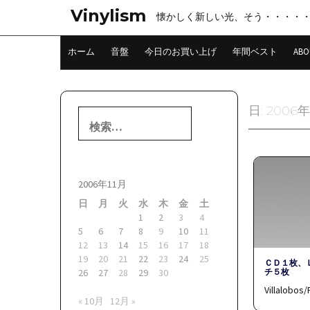
コ
Vinylism
懐かしく新しい光、そう・・・・
ン
テ
ン
ホーム
音盤
今日のお買い上げ
年間ベスト
ABO
ツ
へ
ス
キ
日:
2006年
検
ッ
索:
プ
2006年11月
日
月
火
水
木
金
土
1
2
3
4
5
6
7
8
9
10
11
12
13
14
15
16
17
18
19
20
21
22
23
24
25
ＣＤ１枚、
チ５枚
26
27
28
29
30
Villalobos
« 10月
12月 »