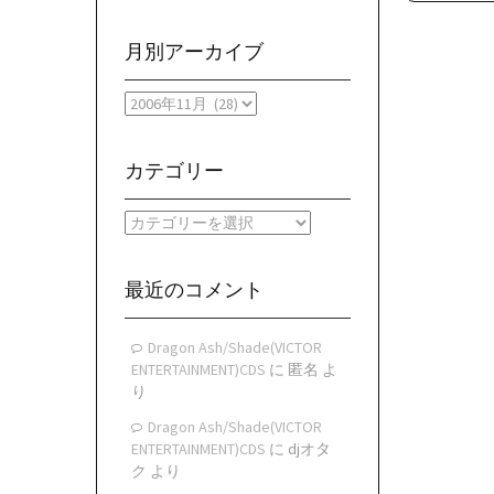
月別アーカイブ
月
別
ア
ー
カテゴリー
カ
イ
カ
ブ
テ
ゴ
リ
最近のコメント
ー
Dragon Ash/Shade(VICTOR
ENTERTAINMENT)CDS
に
匿名
よ
り
Dragon Ash/Shade(VICTOR
ENTERTAINMENT)CDS
に
djオタ
ク
より