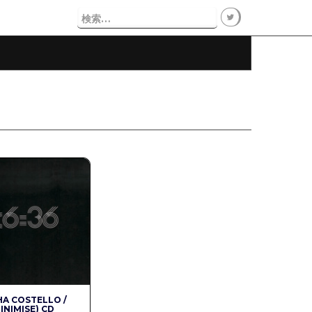
検
索:
A COSTELLO /
INIMISE) CD