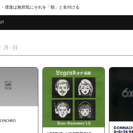
・・僕達は無邪気にそれを「朝」と名付ける
UT
11月4日
 SYNCHRO
DONNACH
6×6=36 (M