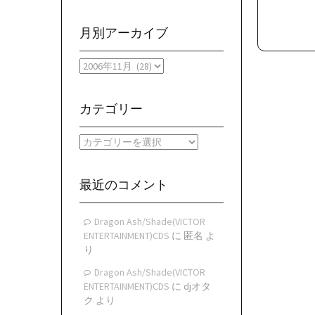
月別アーカイブ
月
別
ア
ー
カテゴリー
カ
イ
カ
ブ
テ
ゴ
リ
最近のコメント
ー
Dragon Ash/Shade(VICTOR
ENTERTAINMENT)CDS
に
匿名
よ
り
Dragon Ash/Shade(VICTOR
ENTERTAINMENT)CDS
に
djオタ
ク
より