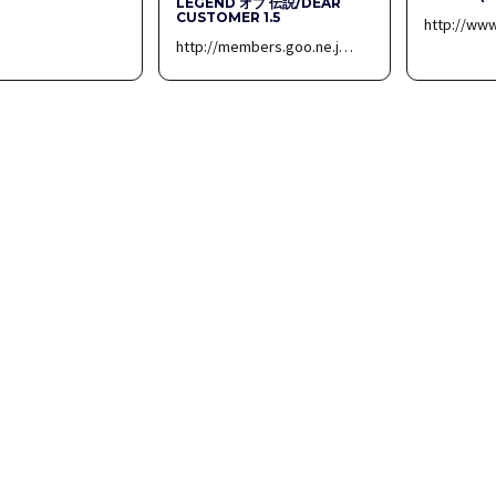
LEGEND オブ 伝説/DEAR
CUSTOMER 1.5
http://ww
http://members.goo.ne.j…