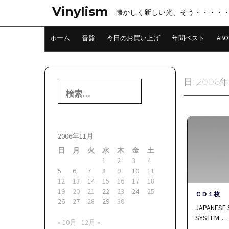
コ
Vinylism
懐かしく新しい光、そう・・・・
ン
テ
ン
ホーム
音盤
今日のお買い上げ
年間ベスト
ABO
ツ
へ
ス
キ
日:
2006年
検
ッ
索:
プ
2006年11月
日
月
火
水
木
金
土
1
2
3
4
5
6
7
8
9
10
11
12
13
14
15
16
17
18
19
20
21
22
23
24
25
ＣＤ１枚
26
27
28
29
30
JAPANESE
SYSTEM…
« 10月
12月 »