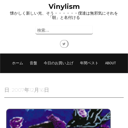
コ
Vinylism
ン
懐かしく新しい光、そう・・・・・・僕達は無邪気にそれを
テ
「朝」と名付ける
ン
ツ
検
へ
索:
ス
キ
ッ
プ
ホーム
音盤
今日のお買い上げ
年間ベスト
ABOUT
日:
2007年12月16日