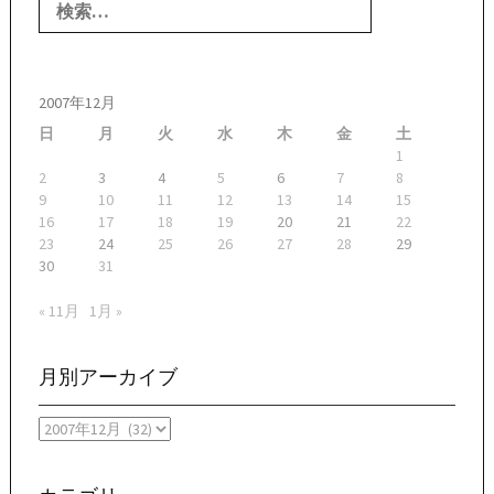
索:
2007年12月
日
月
火
水
木
金
土
1
2
3
4
5
6
7
8
9
10
11
12
13
14
15
16
17
18
19
20
21
22
23
24
25
26
27
28
29
30
31
« 11月
1月 »
月別アーカイブ
月
別
ア
ー