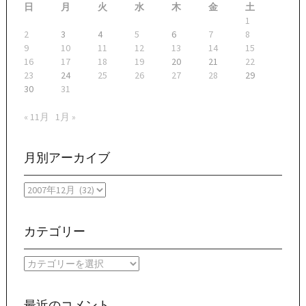
日
月
火
水
木
金
土
1
2
3
4
5
6
7
8
9
10
11
12
13
14
15
16
17
18
19
20
21
22
23
24
25
26
27
28
29
30
31
« 11月
1月 »
月別アーカイブ
月
別
ア
ー
カテゴリー
カ
イ
カ
ブ
テ
ゴ
リ
最近のコメント