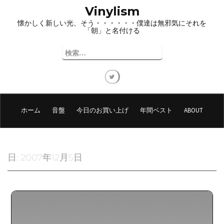
コ
Vinylism
ン
懐かしく新しい光、そう・・・・・・僕達は無邪気にそれを
テ
「朝」と名付ける
ン
ツ
検
へ
索:
ス
キ
ッ
プ
ホーム
音盤
今日のお買い上げ
年間ベスト
ABOUT
日:
2007年12月5日