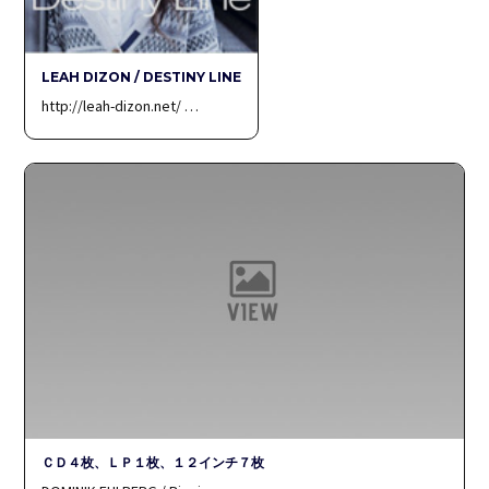
LEAH DIZON / DESTINY LINE
http://leah-dizon.net/ …
ＣＤ４枚、ＬＰ１枚、１２インチ７枚