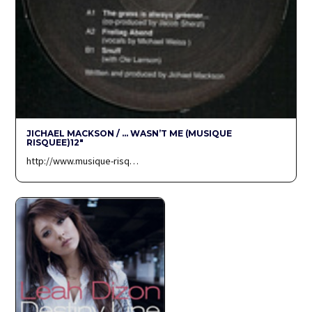
JICHAEL MACKSON / … WASN’T ME (MUSIQUE
RISQUEE)12″
http://www.musique-risq…