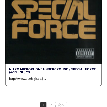
NITRO MICROPHONE UNDERGROUND / SPECIAL FORCE
(ACEHIGH)CD
http://www.acehigh.co.j…
投
1
2
次へ