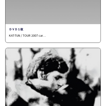
ＤＶＤ１枚
KAT-TUN / TOUR 2007 car…