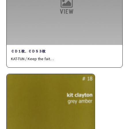
ＣＤ１枚、ＣＤＳ３枚
KAT-TUN / Keep the fait…