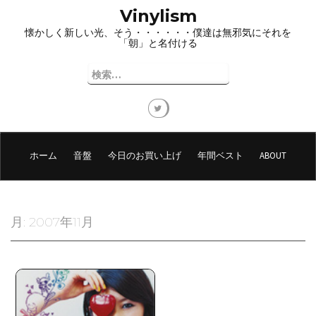
コ
Vinylism
ン
懐かしく新しい光、そう・・・・・・僕達は無邪気にそれを
テ
「朝」と名付ける
ン
ツ
検
へ
索:
ス
キ
ッ
プ
ホーム
音盤
今日のお買い上げ
年間ベスト
ABOUT
月:
2007年11月