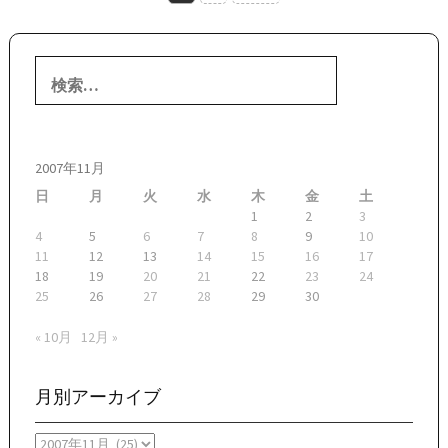
稿
ナ
検
ビ
索:
ゲ
ー
2007年11月
シ
日
月
火
水
木
金
土
ョ
1
2
3
4
5
6
7
8
9
10
ン
11
12
13
14
15
16
17
18
19
20
21
22
23
24
25
26
27
28
29
30
« 10月
12月 »
月別アーカイブ
月