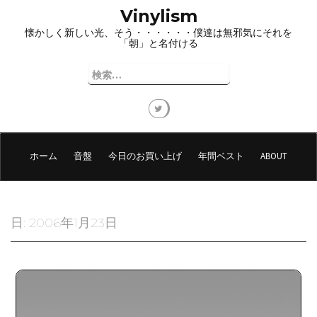
コ
Vinylism
ン
懐かしく新しい光、そう・・・・・・僕達は無邪気にそれを
テ
「朝」と名付ける
ン
ツ
検
へ
索:
ス
キ
ッ
プ
ホーム
音盤
今日のお買い上げ
年間ベスト
ABOUT
日:
2006年1月23日