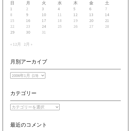
日
月
火
水
木
金
土
1
2
3
4
5
6
7
8
9
10
11
12
13
14
15
16
17
18
19
20
21
22
23
24
25
26
27
28
29
30
31
« 12月
2月 »
月別アーカイブ
月
別
ア
ー
カテゴリー
カ
イ
カ
ブ
テ
ゴ
リ
最近のコメント
ー