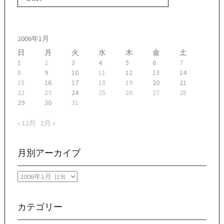
2006年1月
日
月
火
水
木
金
土
1
2
3
4
5
6
7
8
9
10
11
12
13
14
15
16
17
18
19
20
21
22
23
24
25
26
27
28
29
30
31
« 12月
2月 »
月別アーカイブ
月
別
ア
ー
カテゴリー
カ