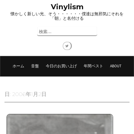
コ
Vinylism
ン
懐かしく新しい光、そう・・・・・・僕達は無邪気にそれを
テ
「朝」と名付ける
ン
ツ
検
へ
索:
ス
キ
ッ
プ
ホーム
音盤
今日のお買い上げ
年間ベスト
ABOUT
日:
2006年1月2日