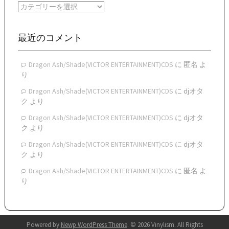
イ
カ
ブ
テ
ゴ
リ
最近のコメント
ー
Dragon Ash/Shade(VICTOR ENTERTAINMENT)CDS
に
匿名
よ
り
Dragon Ash/Shade(VICTOR ENTERTAINMENT)CDS
に
djオタ
ク
より
Dragon Ash/Shade(VICTOR ENTERTAINMENT)CDS
に
djオタ
ク
より
Dragon Ash/Shade(VICTOR ENTERTAINMENT)CDS
に
djオタ
ク
より
Dragon Ash/Shade(VICTOR ENTERTAINMENT)CDS
に
匿名
よ
り
Powered by
Newp WordPress Theme
.
© 2026 Vinylism. All Rights