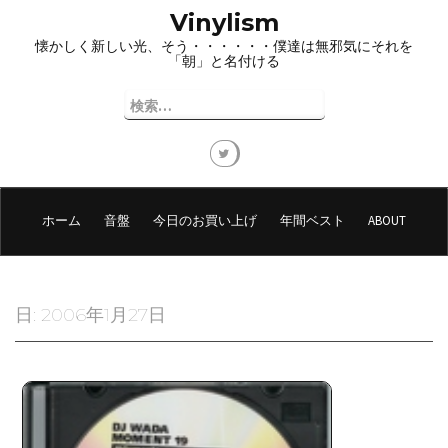
コ
Vinylism
ン
懐かしく新しい光、そう・・・・・・僕達は無邪気にそれを
テ
「朝」と名付ける
ン
ツ
検
へ
索:
ス
キ
ッ
プ
ホーム
音盤
今日のお買い上げ
年間ベスト
ABOUT
日:
2006年1月27日