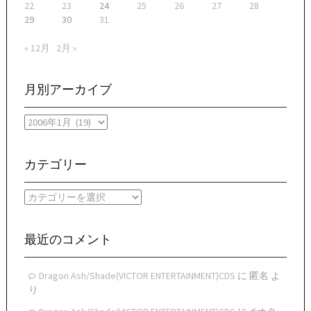
22
23
24
25
26
27
28
29
30
31
« 12月
2月 »
月別アーカイブ
月
別
ア
ー
カテゴリー
カ
イ
カ
ブ
テ
ゴ
リ
最近のコメント
ー
Dragon Ash/Shade(VICTOR ENTERTAINMENT)CDS
に
匿名
よ
り