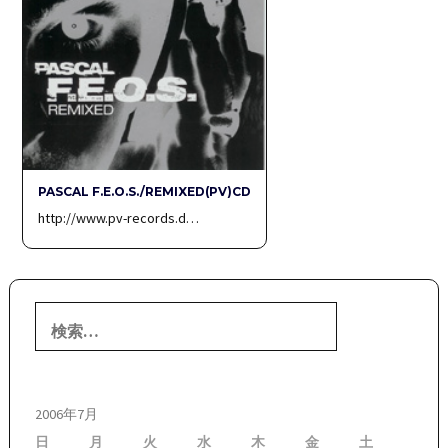
PASCAL F.E.O.S./REMIXED(PV)CD
http://www.pv-records.d…
検
索:
2006年7月
日
月
火
水
木
金
土