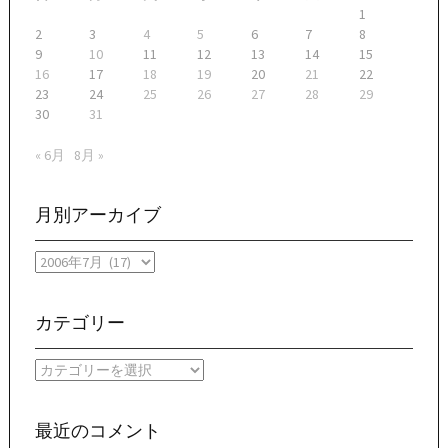
1
2
3
4
5
6
7
8
9
10
11
12
13
14
15
16
17
18
19
20
21
22
23
24
25
26
27
28
29
30
31
« 6月
8月 »
月別アーカイブ
月
別
ア
ー
カテゴリー
カ
イ
カ
ブ
テ
ゴ
リ
最近のコメント
ー