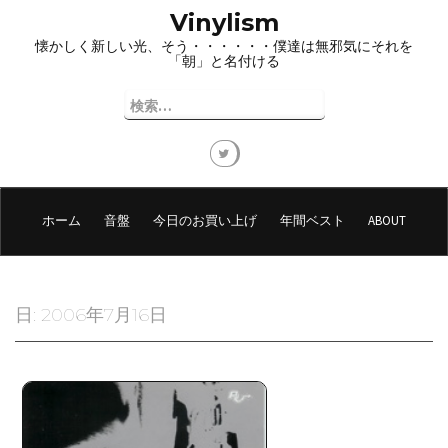
コ
Vinylism
ン
懐かしく新しい光、そう・・・・・・僕達は無邪気にそれを
テ
「朝」と名付ける
ン
ツ
検
へ
索:
ス
キ
ッ
プ
ホーム
音盤
今日のお買い上げ
年間ベスト
ABOUT
日:
2006年7月16日