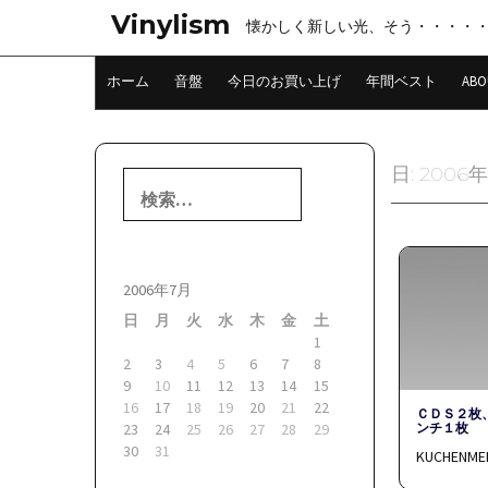
コ
Vinylism
懐かしく新しい光、そう・・・・
ン
テ
ン
ホーム
音盤
今日のお買い上げ
年間ベスト
ABO
ツ
へ
ス
キ
日:
2006
検
ッ
索:
プ
2006年7月
日
月
火
水
木
金
土
1
2
3
4
5
6
7
8
9
10
11
12
13
14
15
16
17
18
19
20
21
22
ＣＤＳ２枚
ンチ１枚
23
24
25
26
27
28
29
30
31
KUCHENMEI