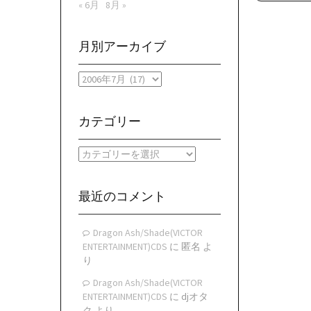
« 6月
8月 »
月別アーカイブ
月
別
ア
ー
カテゴリー
カ
イ
カ
ブ
テ
ゴ
リ
最近のコメント
ー
Dragon Ash/Shade(VICTOR
ENTERTAINMENT)CDS
に
匿名
よ
り
Dragon Ash/Shade(VICTOR
ENTERTAINMENT)CDS
に
djオタ
ク
より