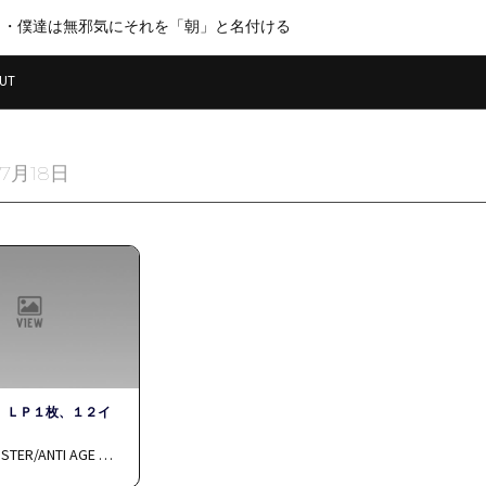
・・僕達は無邪気にそれを「朝」と名付ける
UT
年7月18日
、ＬＰ１枚、１２イ
STER/ANTI AGE …