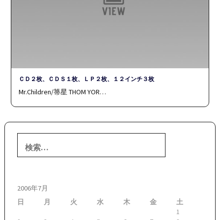
ＣＤ２枚、ＣＤＳ１枚、ＬＰ２枚、１２インチ３枚
Mr.Children/箒星 THOM YOR…
検
索:
2006年7月
日
月
火
水
木
金
土
1