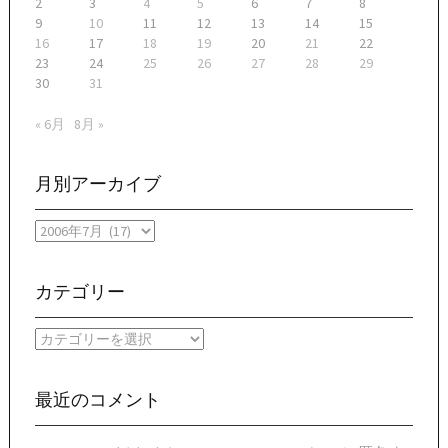
2
3
4
5
6
7
8
9
10
11
12
13
14
15
16
17
18
19
20
21
22
23
24
25
26
27
28
29
30
31
« 6月
8月 »
月別アーカイブ
月
別
ア
ー
カテゴリー
カ
イ
カ
ブ
テ
ゴ
リ
最近のコメント
ー