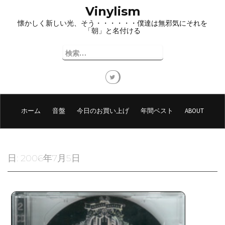
コ
Vinylism
ン
懐かしく新しい光、そう・・・・・・僕達は無邪気にそれを
テ
「朝」と名付ける
ン
ツ
検
へ
索:
ス
キ
ッ
プ
ホーム
音盤
今日のお買い上げ
年間ベスト
ABOUT
日:
2006年7月5日