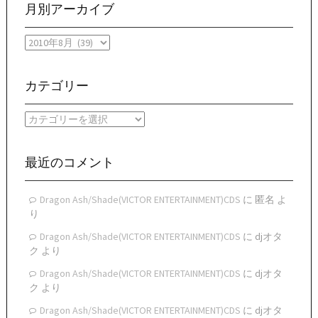
月別アーカイブ
月
別
ア
ー
カテゴリー
カ
イ
カ
ブ
テ
ゴ
リ
最近のコメント
ー
Dragon Ash/Shade(VICTOR ENTERTAINMENT)CDS
に
匿名
よ
り
Dragon Ash/Shade(VICTOR ENTERTAINMENT)CDS
に
djオタ
ク
より
Dragon Ash/Shade(VICTOR ENTERTAINMENT)CDS
に
djオタ
ク
より
Dragon Ash/Shade(VICTOR ENTERTAINMENT)CDS
に
djオタ