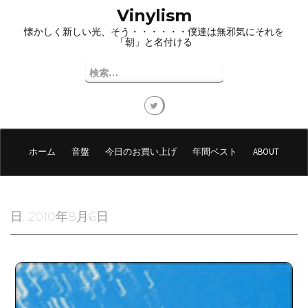
コ
Vinylism
ン
懐かしく新しい光、そう・・・・・・僕達は無邪気にそれを
テ
「朝」と名付ける
ン
ツ
検
へ
索:
ス
キ
ッ
プ
ホーム
音盤
今日のお買い上げ
年間ベスト
ABOUT
日:
2010年8月6日