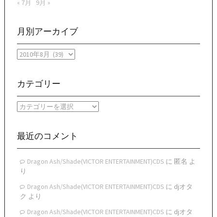
« 7月
9月 »
月別アーカイブ
月
別
ア
ー
カテゴリー
カ
イ
カ
ブ
テ
ゴ
リ
最近のコメント
ー
Dragon Ash/Shade(VICTOR ENTERTAINMENT)CDS
に
匿名
よ
り
Dragon Ash/Shade(VICTOR ENTERTAINMENT)CDS
に
djオタ
ク
より
Dragon Ash/Shade(VICTOR ENTERTAINMENT)CDS
に
djオタ