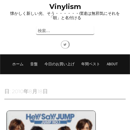
コ
Vinylism
ン
懐かしく新しい光、そう・・・・・・僕達は無邪気にそれを
テ
「朝」と名付ける
ン
ツ
検
へ
索:
ス
キ
ッ
プ
ホーム
音盤
今日のお買い上げ
年間ベスト
ABOUT
日:
2010年8月18日