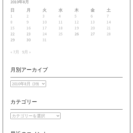
2010年8月
日
月
火
水
木
金
土
1
2
3
4
5
6
7
8
9
10
11
12
13
14
15
16
17
18
19
20
21
22
23
24
25
26
27
28
29
30
31
« 7月
9月 »
月別アーカイブ
月
別
ア
ー
カテゴリー
カ
イ
カ
ブ
テ
ゴ
リ