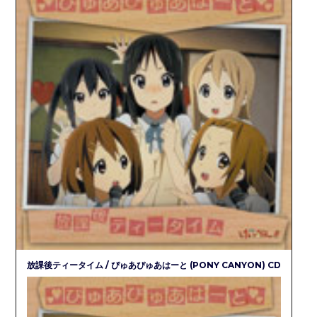
放課後ティータイム / ぴゅあぴゅあはーと (PONY CANYON) CD