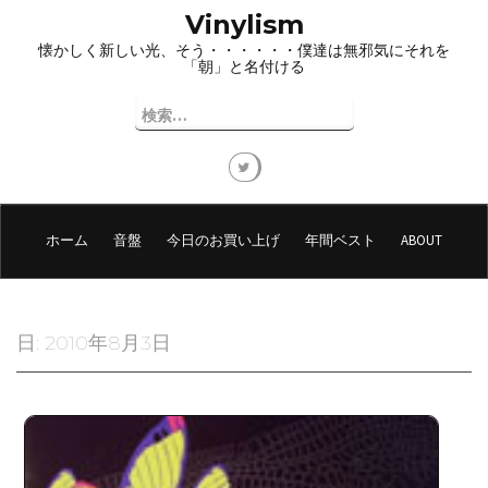
コ
Vinylism
ン
懐かしく新しい光、そう・・・・・・僕達は無邪気にそれを
テ
「朝」と名付ける
ン
ツ
検
へ
索:
ス
キ
ッ
プ
ホーム
音盤
今日のお買い上げ
年間ベスト
ABOUT
日:
2010年8月3日