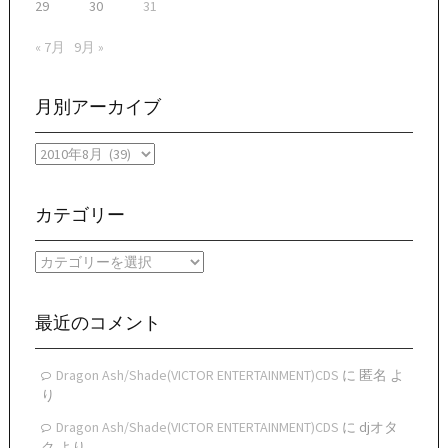
29
30
31
« 7月
9月 »
月別アーカイブ
月
別
ア
ー
カテゴリー
カ
イ
カ
ブ
テ
ゴ
リ
最近のコメント
ー
Dragon Ash/Shade(VICTOR ENTERTAINMENT)CDS
に
匿名
よ
り
Dragon Ash/Shade(VICTOR ENTERTAINMENT)CDS
に
djオタ
ク
より