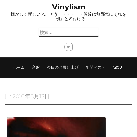
コ
Vinylism
ン
懐かしく新しい光、そう・・・・・・僕達は無邪気にそれを
テ
「朝」と名付ける
ン
ツ
検
へ
索:
ス
キ
ッ
プ
ホーム
音盤
今日のお買い上げ
年間ベスト
ABOUT
日:
2010年8月13日